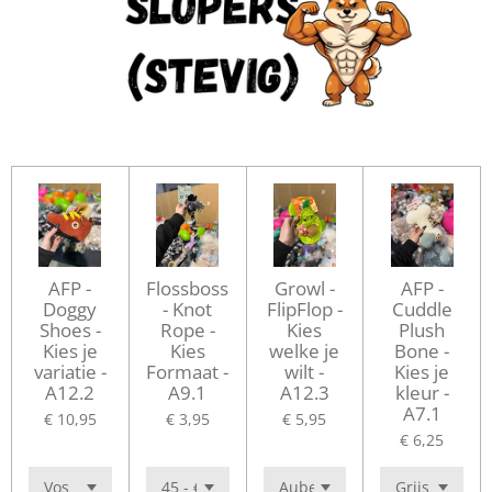
AFP -
Flossboss
Growl -
AFP -
Doggy
- Knot
FlipFlop -
Cuddle
Shoes -
Rope -
Kies
Plush
Kies je
Kies
welke je
Bone -
variatie -
Formaat -
wilt -
Kies je
A12.2
A9.1
A12.3
kleur -
A7.1
€ 10,95
€ 3,95
€ 5,95
€ 6,25