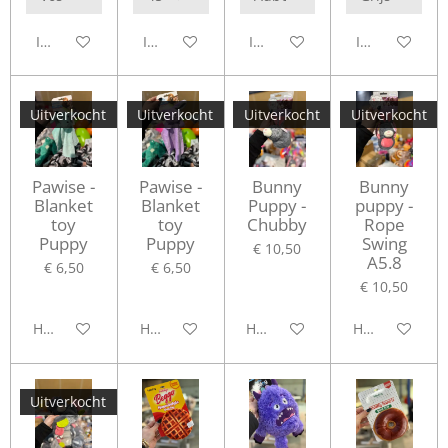
In winkelwagen
In winkelwagen
In winkelwagen
In winkelwag
Uitverkocht
Uitverkocht
Uitverkocht
Uitverkocht
Pawise -
Pawise -
Bunny
Bunny
Blanket
Blanket
Puppy -
puppy -
toy
toy
Chubby
Rope
Puppy
Puppy
Swing
€ 10,50
A5.8
€ 6,50
€ 6,50
€ 10,50
Houd mij op de hoogte
Houd mij op de hoogte
Houd mij op de hoogte
Houd mij op d
Uitverkocht