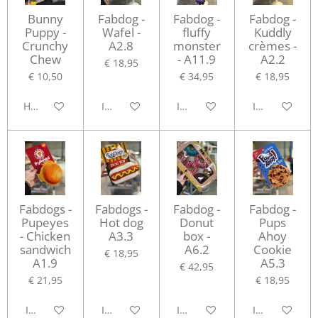
Bunny
Fabdog -
Fabdog -
Fabdog -
Puppy -
Wafel -
fluffy
Kuddly
Crunchy
A2.8
monster
crèmes -
Chew
- A11.9
A2.2
€ 18,95
€ 10,50
€ 34,95
€ 18,95
Houd mij op de hoogte
In winkelwagen
In winkelwagen
In winkelwag
Fabdogs -
Fabdogs -
Fabdog -
Fabdog -
Pupeyes
Hot dog
Donut
Pups
- Chicken
A3.3
box -
Ahoy
sandwich
A6.2
Cookie
€ 18,95
A1.9
A5.3
€ 42,95
€ 21,95
€ 18,95
In winkelwagen
In winkelwagen
In winkelwagen
In winkelwag