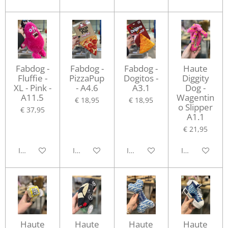
Fabdog -
Fabdog -
Fabdog -
Haute
Fluffie -
PizzaPup
Dogitos -
Diggity
XL - Pink -
- A4.6
A3.1
Dog -
A11.5
Wagentin
€ 18,95
€ 18,95
o Slipper
€ 37,95
A1.1
€ 21,95
In winkelwagen
In winkelwagen
In winkelwagen
In winkelwag
Haute
Haute
Haute
Haute