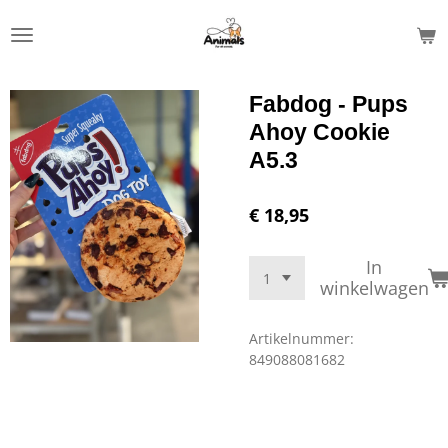
Ga
direct
naar
de
Fabdog - Pups
hoofdinhoud
Ahoy Cookie
A5.3
€ 18,95
In
winkelwagen
Artikelnummer:
849088081682