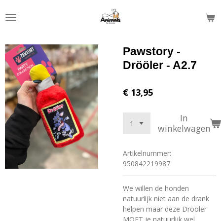
Ga
direct
naar
de
Pawstory -
hoofdinhoud
Drööler - A2.7
€ 13,95
In
winkelwagen
Artikelnummer:
950842219987
We willen de honden
natuurlijk niet aan de drank
helpen maar deze Drööler
MOET je natuurlijk wel