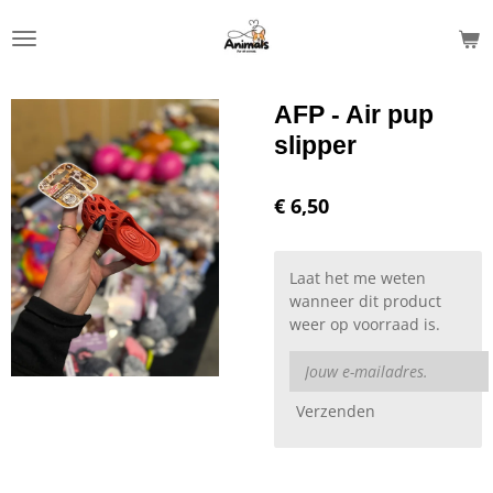
Ga
direct
naar
de
AFP - Air pup
hoofdinhoud
slipper
€ 6,50
Laat het me weten
wanneer dit product
weer op voorraad is.
Verzenden