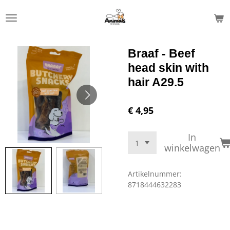
Ga
direct
naar
de
Braaf - Beef
hoofdinhoud
head skin with
hair A29.5
€ 4,95
In
winkelwagen
Artikelnummer:
8718444632283