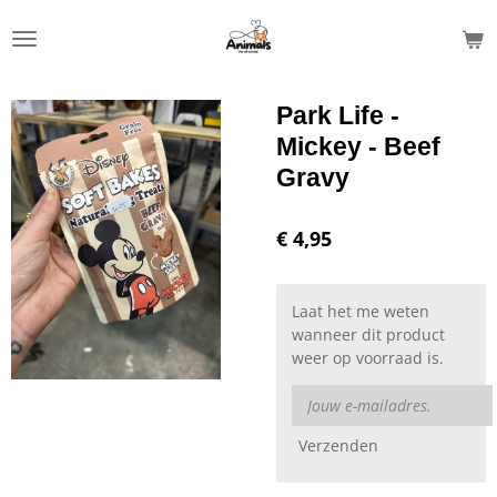
Ga
direct
naar
de
Park Life -
hoofdinhoud
Mickey - Beef
Gravy
€ 4,95
Laat het me weten
wanneer dit product
weer op voorraad is.
Verzenden