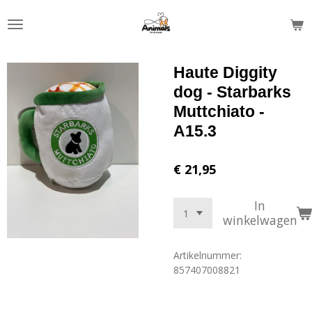
Ga
direct
naar
de
Haute Diggity
hoofdinhoud
dog - Starbarks
Muttchiato -
A15.3
€ 21,95
In
winkelwagen
Artikelnummer:
857407008821