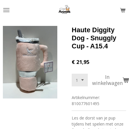
Ga
direct
naar
de
Haute Diggity
hoofdinhoud
Dog - Snuggly
Cup - A15.4
€ 21,95
In
winkelwagen
Artikelnummer:
810077601495
Les de dorst van je pup
tijdens het spelen met onze