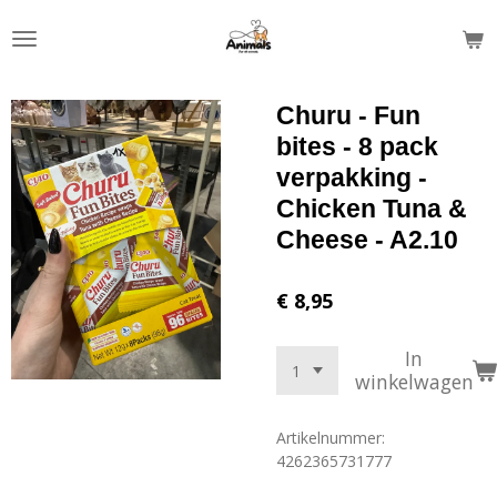
Ga
direct
naar
de
Churu - Fun
hoofdinhoud
bites - 8 pack
verpakking -
Chicken Tuna &
Cheese - A2.10
€ 8,95
In
winkelwagen
Artikelnummer:
4262365731777