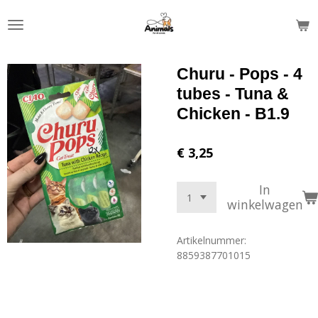
Ga
direct
naar
de
Churu - Pops - 4
hoofdinhoud
tubes - Tuna &
Chicken - B1.9
€ 3,25
In
winkelwagen
Artikelnummer:
8859387701015