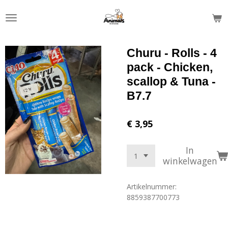
Ga
direct
naar
de
Churu - Rolls - 4
hoofdinhoud
pack - Chicken,
scallop & Tuna -
B7.7
€ 3,95
In
winkelwagen
Artikelnummer:
8859387700773