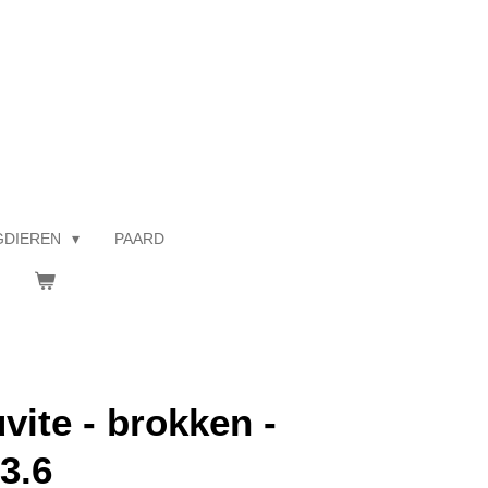
GDIEREN
PAARD
uvite - brokken -
3.6