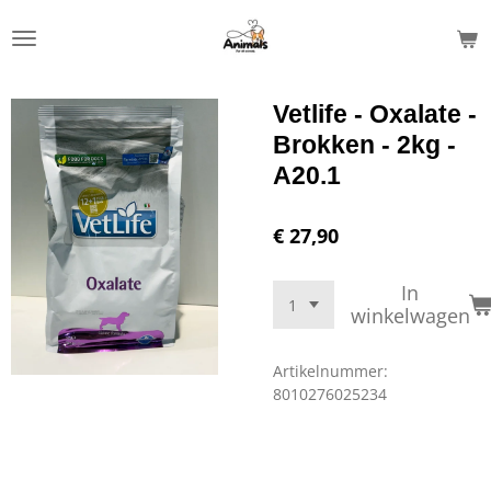
Ga
direct
naar
de
Vetlife - Oxalate -
hoofdinhoud
Brokken - 2kg -
A20.1
€ 27,90
In
winkelwagen
Artikelnummer:
8010276025234