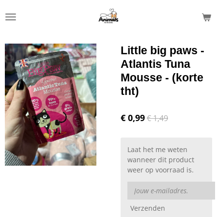
Ga
direct
naar
de
Little big paws -
hoofdinhoud
Atlantis Tuna
Mousse - (korte
tht)
€ 0,99
€ 1,49
Laat het me weten
wanneer dit product
weer op voorraad is.
Verzenden