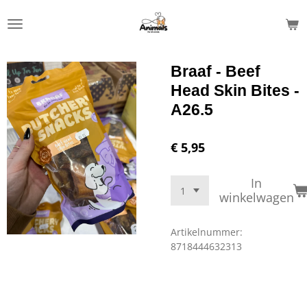
Ga
direct
naar
de
Braaf - Beef
hoofdinhoud
Head Skin Bites -
A26.5
€ 5,95
In
winkelwagen
Artikelnummer:
8718444632313