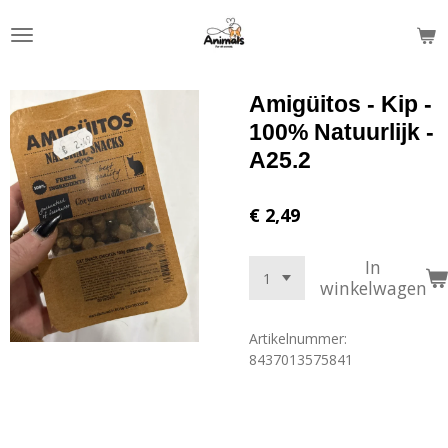
Ga
direct
naar
de
Amigüitos - Kip -
hoofdinhoud
100% Natuurlijk -
A25.2
€ 2,49
In
winkelwagen
Artikelnummer:
8437013575841