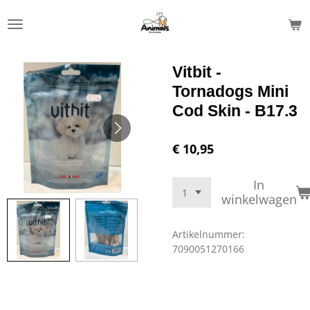
Ga
direct
naar
de
Vitbit -
hoofdinhoud
Tornadogs Mini
Cod Skin - B17.3
€ 10,95
In
winkelwagen
Artikelnummer:
7090051270166