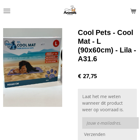
Ga
direct
naar
de
Cool Pets - Cool
hoofdinhoud
Mat - L
(90x60cm) - Lila -
A31.6
€ 27,75
Laat het me weten
wanneer dit product
weer op voorraad is.
Verzenden